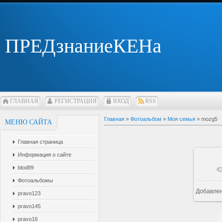
ПРЕДзнаниеКЕНа
ГЛАВНАЯ
РЕГИСТРАЦИЯ
ВХОД
RSS
Главная
»
Фотоальбом
»
Моя семья
» mozg5
МЕНЮ САЙТА
Главная страница
Информация о сайте
blod89
В 
Фотоальбомы
Добавле
pravo123
pravo145
pravo16