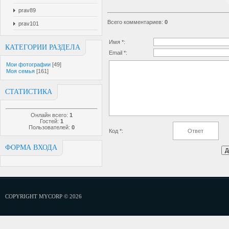
prav89
Всего комментариев
:
0
prav101
Имя *:
КАТЕГОРИИ РАЗДЕЛА
Email *:
Мои фотографии
[49]
Моя семья
[161]
СТАТИСТИКА
Онлайн всего:
1
Гостей:
1
Пользователей:
0
Код *:
ФОРМА ВХОДА
COPYRIGHT MYCORP © 2026