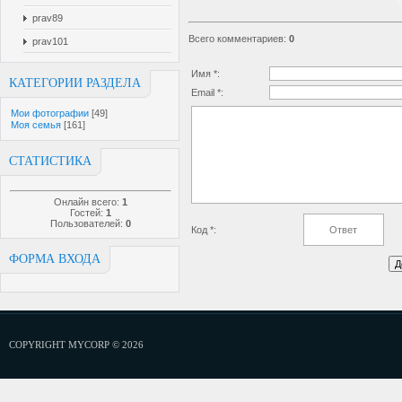
prav89
Всего комментариев
:
0
prav101
Имя *:
КАТЕГОРИИ РАЗДЕЛА
Email *:
Мои фотографии
[49]
Моя семья
[161]
СТАТИСТИКА
Онлайн всего:
1
Гостей:
1
Пользователей:
0
Код *:
ФОРМА ВХОДА
COPYRIGHT MYCORP © 2026