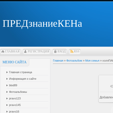
ПРЕДзнаниеКЕНа
ГЛАВНАЯ
РЕГИСТРАЦИЯ
ВХОД
RSS
Главная
»
Фотоальбом
»
Моя семья
» холлПА
МЕНЮ САЙТА
Главная страница
Информация о сайте
blod89
В 
Фотоальбомы
Добавле
pravo123
pravo145
pravo16