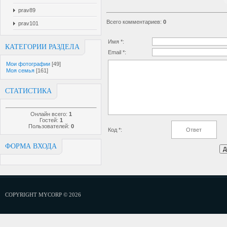
prav89
Всего комментариев
:
0
prav101
Имя *:
КАТЕГОРИИ РАЗДЕЛА
Email *:
Мои фотографии
[49]
Моя семья
[161]
СТАТИСТИКА
Онлайн всего:
1
Гостей:
1
Пользователей:
0
Код *:
ФОРМА ВХОДА
COPYRIGHT MYCORP © 2026