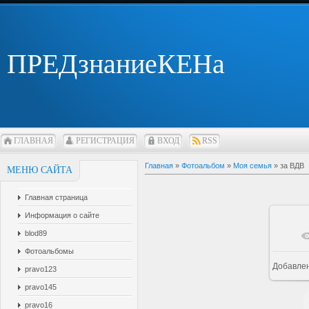
ПРЕДзнаниеКЕНа
ГЛАВНАЯ
РЕГИСТРАЦИЯ
ВХОД
RSS
Главная
»
Фотоальбом
»
Моя семья
» за ВДВ
МЕНЮ САЙТА
Главная страница
Информация о сайте
blod89
В 
Фотоальбомы
Добавле
pravo123
pravo145
pravo16