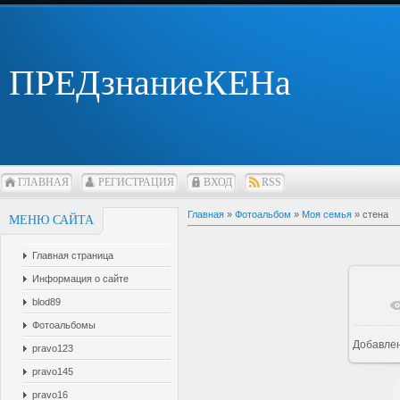
ПРЕДзнаниеКЕНа
ГЛАВНАЯ
РЕГИСТРАЦИЯ
ВХОД
RSS
Главная
»
Фотоальбом
»
Моя семья
» стена
МЕНЮ САЙТА
Главная страница
Информация о сайте
blod89
В 
Фотоальбомы
Добавле
pravo123
pravo145
pravo16