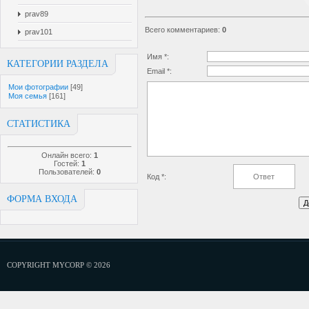
prav89
Всего комментариев
:
0
prav101
Имя *:
КАТЕГОРИИ РАЗДЕЛА
Email *:
Мои фотографии
[49]
Моя семья
[161]
СТАТИСТИКА
Онлайн всего:
1
Гостей:
1
Пользователей:
0
Код *:
ФОРМА ВХОДА
COPYRIGHT MYCORP © 2026