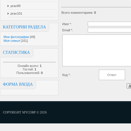
prav89
Всего комментариев
:
0
prav101
Имя *:
КАТЕГОРИИ РАЗДЕЛА
Email *:
Мои фотографии
[49]
Моя семья
[161]
СТАТИСТИКА
Онлайн всего:
1
Гостей:
1
Пользователей:
0
Код *:
ФОРМА ВХОДА
COPYRIGHT MYCORP © 2026