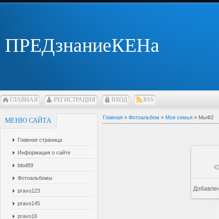
ПРЕДзнаниеКЕНа
ГЛАВНАЯ
РЕГИСТРАЦИЯ
ВХОД
RSS
Главная
»
Фотоальбом
»
Моя семья
» МыФ2
МЕНЮ САЙТА
Главная страница
Информация о сайте
blod89
Фотоальбомы
Добавле
pravo123
pravo145
pravo16