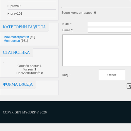
prav89
Всего комментариев
:
0
prav101
Имя *:
КАТЕГОРИИ РАЗДЕЛА
Email *:
Мои фотографии
[49]
Моя семья
[161]
СТАТИСТИКА
Онлайн всего:
1
Гостей:
1
Пользователей:
0
Код *:
ФОРМА ВХОДА
COPYRIGHT MYCORP © 2026