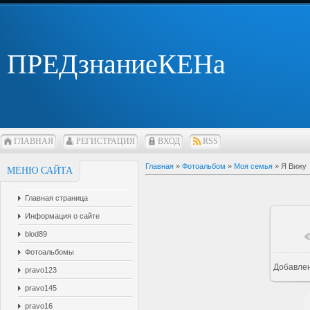
ПРЕДзнаниеКЕНа
ГЛАВНАЯ
РЕГИСТРАЦИЯ
ВХОД
RSS
Главная
»
Фотоальбом
»
Моя семья
» Я Вижу
МЕНЮ САЙТА
Главная страница
Информация о сайте
blod89
В 
Фотоальбомы
Добавле
pravo123
pravo145
pravo16