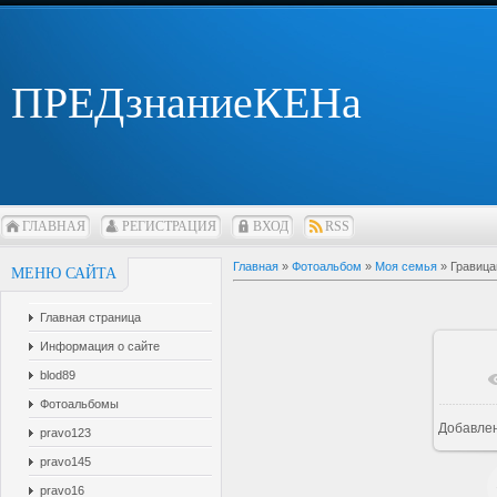
ПРЕДзнаниеКЕНа
ГЛАВНАЯ
РЕГИСТРАЦИЯ
ВХОД
RSS
Главная
»
Фотоальбом
»
Моя семья
» Гравица
МЕНЮ САЙТА
Главная страница
Информация о сайте
blod89
Фотоальбомы
Добавле
pravo123
pravo145
pravo16