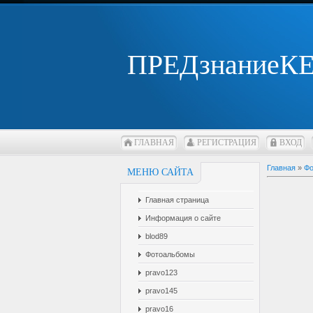
ПРЕДзнаниеК
ГЛАВНАЯ
РЕГИСТРАЦИЯ
ВХОД
Главная
»
Фо
МЕНЮ САЙТА
Главная страница
Информация о сайте
blod89
Фотоальбомы
pravo123
pravo145
pravo16