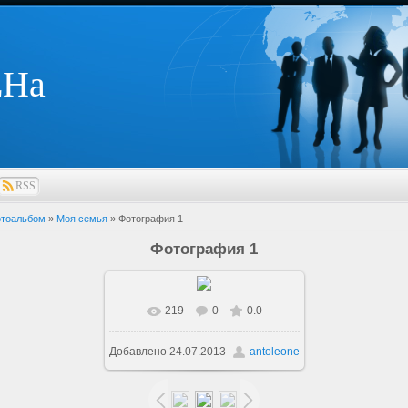
ЕНа
RSS
тоальбом
»
Моя семья
» Фотография 1
Фотография 1
219
0
0.0
В реальном размере
975x320
Добавлено
24.07.2013
antoleone
/ 57.7Kb