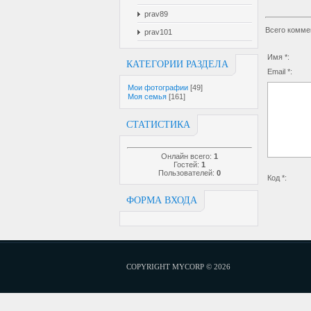
prav89
Всего комме
prav101
Имя *:
КАТЕГОРИИ РАЗДЕЛА
Email *:
Мои фотографии
[49]
Моя семья
[161]
СТАТИСТИКА
Онлайн всего:
1
Гостей:
1
Пользователей:
0
Код *:
ФОРМА ВХОДА
COPYRIGHT MYCORP © 2026