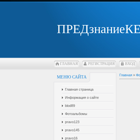
ПРЕДзнаниеК
ГЛАВНАЯ
РЕГИСТРАЦИЯ
ВХОД
Главная
»
Фо
МЕНЮ САЙТА
Главная страница
Информация о сайте
blod89
Фотоальбомы
pravo123
pravo145
pravo16