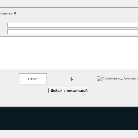
нтариев
:
0