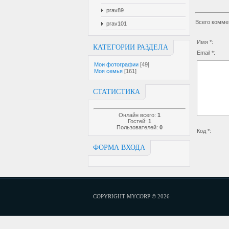
prav89
Всего комме
prav101
Имя *:
КАТЕГОРИИ РАЗДЕЛА
Email *:
Мои фотографии
[49]
Моя семья
[161]
СТАТИСТИКА
Онлайн всего:
1
Гостей:
1
Пользователей:
0
Код *:
ФОРМА ВХОДА
COPYRIGHT MYCORP © 2026