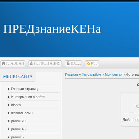
ПРЕДзнаниеКЕНа
ГЛАВНАЯ
РЕГИСТРАЦИЯ
ВХОД
RSS
Главная
»
Фотоальбом
»
Моя семья
» Фотогра
МЕНЮ САЙТА
Главная страница
Информация о сайте
blod89
В 
Фотоальбомы
Добавле
pravo123
pravo145
pravo16