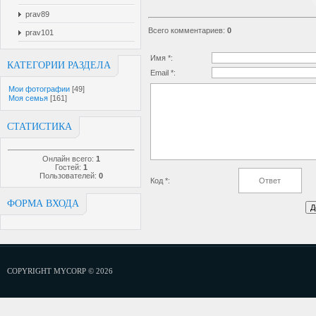
prav89
Всего комментариев
:
0
prav101
Имя *:
КАТЕГОРИИ РАЗДЕЛА
Email *:
Мои фотографии
[49]
Моя семья
[161]
СТАТИСТИКА
Онлайн всего:
1
Гостей:
1
Пользователей:
0
Код *:
ФОРМА ВХОДА
COPYRIGHT MYCORP © 2026