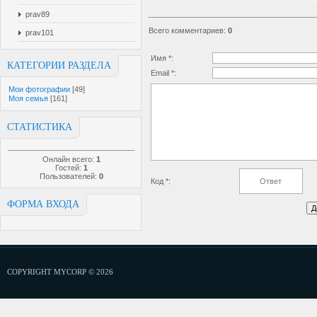
prav89
Всего комментариев
:
0
prav101
Имя *:
КАТЕГОРИИ РАЗДЕЛА
Email *:
Мои фотографии
[49]
Моя семья
[161]
СТАТИСТИКА
Онлайн всего:
1
Гостей:
1
Пользователей:
0
Код *:
ФОРМА ВХОДА
COPYRIGHT MYCORP © 2026