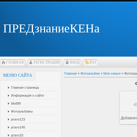
ПРЕДзнаниеКЕНа
ГЛАВНАЯ
РЕГИСТРАЦИЯ
ВХОД
RSS
Главная
»
Фотоальбом
»
Моя семья
» Фотогра
МЕНЮ САЙТА
Главная страница
Информация о сайте
blod89
В 
Фотоальбомы
Добавле
pravo123
pravo145
pravo16