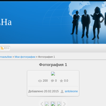
ЕНа
RSS
тоальбом
»
Мои фотографии
» Фотография 1
Фотография 1
200
0
0.0
В реальном размере
800x600
Добавлено
20.02.2015
antoleone
/ 112.6Kb