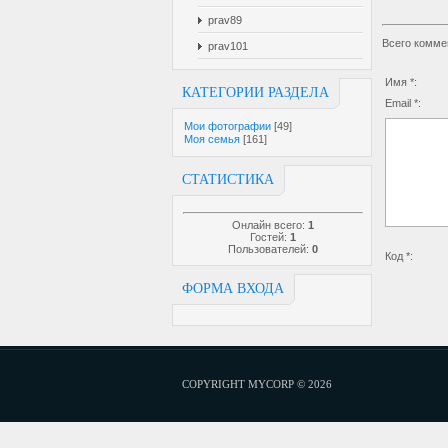
prav89
Всего комме
prav101
Имя *:
КАТЕГОРИИ РАЗДЕЛА
Email *:
Мои фотографии
[49]
Моя семья
[161]
СТАТИСТИКА
Онлайн всего:
1
Гостей:
1
Пользователей:
0
Код *:
ФОРМА ВХОДА
COPYRIGHT MYCORP © 2026