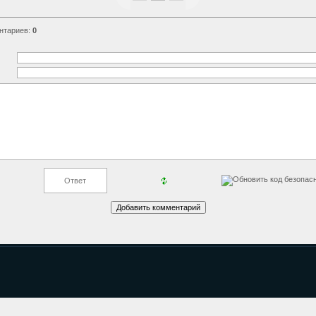
нтариев
:
0