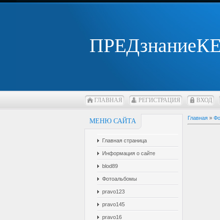
ПРЕДзнаниеК
ГЛАВНАЯ
РЕГИСТРАЦИЯ
ВХОД
Главная
»
Фо
МЕНЮ САЙТА
Главная страница
Информация о сайте
blod89
Фотоальбомы
pravo123
pravo145
pravo16