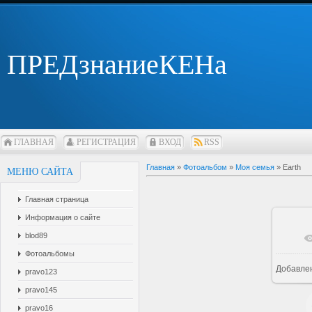
ПРЕДзнаниеКЕНа
ГЛАВНАЯ
РЕГИСТРАЦИЯ
ВХОД
RSS
Главная
»
Фотоальбом
»
Моя семья
» Earth
МЕНЮ САЙТА
Главная страница
Информация о сайте
blod89
Фотоальбомы
Добавле
pravo123
1
pravo145
pravo16