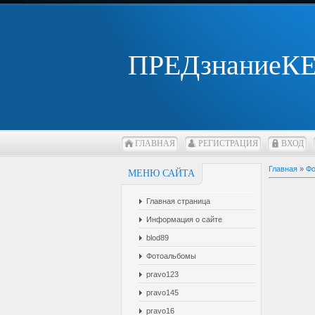
ПРЕДзнаниеК
ГЛАВНАЯ
РЕГИСТРАЦИЯ
ВХОД
Главная
»
Фо
МЕНЮ САЙТА
Главная страница
Информация о сайте
blod89
Фотоальбомы
pravo123
pravo145
pravo16