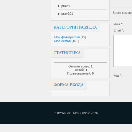
prav89
Всего комме
prav101
Имя *:
КАТЕГОРИИ РАЗДЕЛА
Email *:
Мои фотографии
[49]
Моя семья
[161]
СТАТИСТИКА
Онлайн всего:
1
Гостей:
1
Пользователей:
0
Код *:
ФОРМА ВХОДА
COPYRIGHT MYCORP © 2026