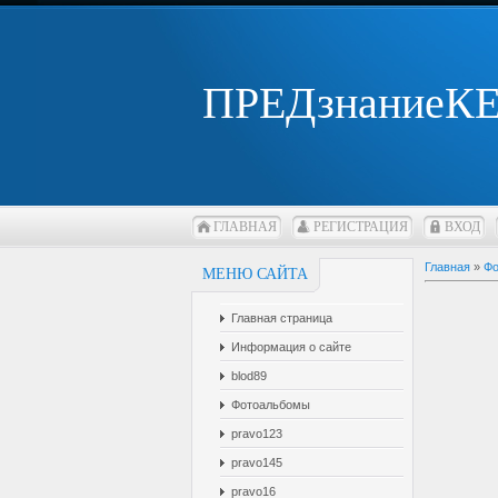
ПРЕДзнаниеК
ГЛАВНАЯ
РЕГИСТРАЦИЯ
ВХОД
Главная
»
Фо
МЕНЮ САЙТА
Главная страница
Информация о сайте
blod89
Фотоальбомы
pravo123
pravo145
pravo16