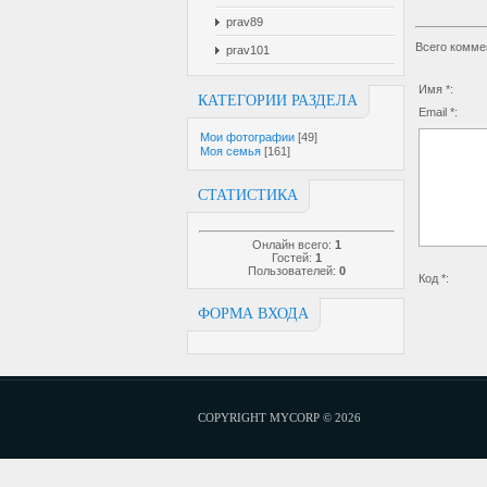
prav89
Всего комме
prav101
Имя *:
КАТЕГОРИИ РАЗДЕЛА
Email *:
Мои фотографии
[49]
Моя семья
[161]
СТАТИСТИКА
Онлайн всего:
1
Гостей:
1
Пользователей:
0
Код *:
ФОРМА ВХОДА
COPYRIGHT MYCORP © 2026