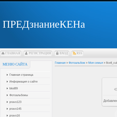
ПРЕДзнаниеКЕНа
ГЛАВНАЯ
РЕГИСТРАЦИЯ
ВХОД
RSS
Главная
»
Фотоальбом
»
Моя семья
» 8cell_cu
МЕНЮ САЙТА
Главная страница
Информация о сайте
blod89
Фотоальбомы
Добавле
pravo123
pravo145
pravo16