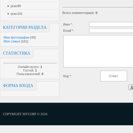
prav89
Всего комментариев
:
0
prav101
Имя *:
КАТЕГОРИИ РАЗДЕЛА
Email *:
Мои фотографии
[49]
Моя семья
[161]
СТАТИСТИКА
Онлайн всего:
1
Гостей:
1
Пользователей:
0
Код *:
ФОРМА ВХОДА
COPYRIGHT MYCORP © 2026