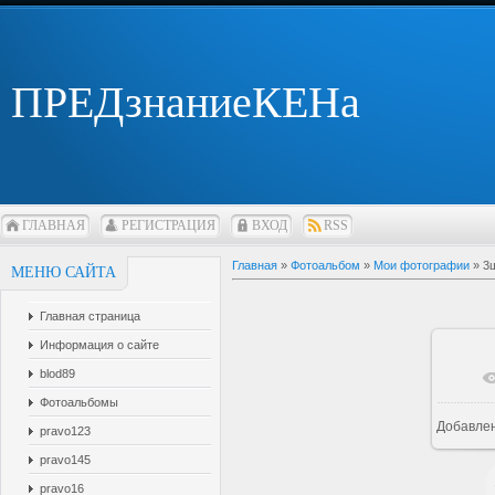
ПРЕДзнаниеКЕНа
ГЛАВНАЯ
РЕГИСТРАЦИЯ
ВХОД
RSS
Главная
»
Фотоальбом
»
Мои фотографии
» 3
МЕНЮ САЙТА
Главная страница
Информация о сайте
blod89
Фотоальбомы
Добавле
pravo123
pravo145
pravo16