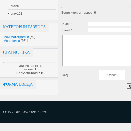
prav89
Всего комментариев
:
0
prav101
Имя *:
КАТЕГОРИИ РАЗДЕЛА
Email *:
Мои фотографии
[49]
Моя семья
[161]
СТАТИСТИКА
Онлайн всего:
1
Гостей:
1
Пользователей:
0
Код *:
ФОРМА ВХОДА
COPYRIGHT MYCORP © 2026