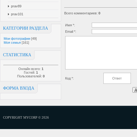
prav89
Всего комментариев
:
0
prav101
Имя *:
КАТЕГОРИИ РАЗДЕЛА
Email *:
Мои фотографии
[49]
Моя семья
[161]
СТАТИСТИКА
Онлайн всего:
1
Гостей:
1
Пользователей:
0
Код *:
ФОРМА ВХОДА
COPYRIGHT MYCORP © 2026