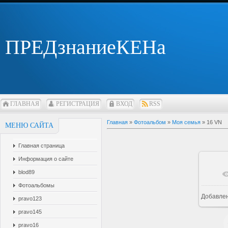
ПРЕДзнаниеКЕНа
ГЛАВНАЯ
РЕГИСТРАЦИЯ
ВХОД
RSS
Главная
»
Фотоальбом
»
Моя семья
» 16 VN
МЕНЮ САЙТА
Главная страница
Информация о сайте
blod89
Фотоальбомы
Добавле
pravo123
pravo145
pravo16